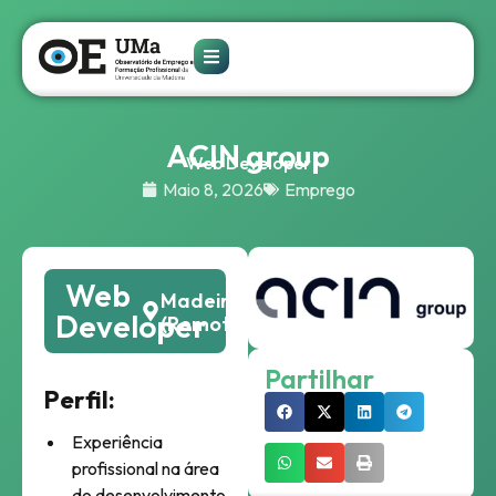
ACIN group
Web Developer
Maio 8, 2026
Emprego
Web
Madeira
Developer
(Remoto)
Partilhar
Perfil:
Experiência
profissional na área
do desenvolvimento