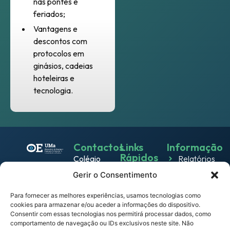
nas pontes e
feriados;
Vantagens e
descontos com
protocolos em
ginásios, cadeias
hoteleiras e
tecnologia.
Contactos
Links
Informação
Rápidos
Colégio
Relatórios
Emprego
dos
Gerir o Consentimento
Política de
Jesuítas
Work
Privacidade
Rua dos
Para fornecer as melhores experiências, usamos tecnologias como
& Live
cookies para armazenar e/ou aceder a informações do dispositivo.
Política
Ferreiros
Consentir com essas tecnologias nos permitirá processar dados, como
Eventos
de
9000-
comportamento de navegação ou IDs exclusivos neste site. Não