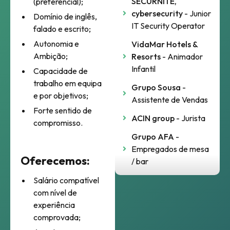
SECURNITE,
(preferencial);
cybersecurity
- Junior
Domínio de inglês,
IT Security Operator
falado e escrito;
Autonomia e
VidaMar Hotels &
Ambição;
Resorts
- Animador
Infantil
Capacidade de
trabalho em equipa
Grupo Sousa
-
e por objetivos;
Assistente de Vendas
Forte sentido de
ACIN group
- Jurista
compromisso.
Grupo AFA
-
Empregados de mesa
Oferecemos:
/ bar
Salário compatível
com nível de
experiência
comprovada;