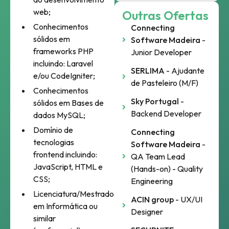
web;
Outras Ofertas
Conhecimentos
Connecting
sólidos em
Software Madeira
-
frameworks PHP
Junior Developer
incluindo: Laravel
SERLIMA
- Ajudante
e/ou CodeIgniter;
de Pasteleiro (M/F)
Conhecimentos
Sky Portugal
-
sólidos em Bases de
Backend Developer
dados MySQL;
Domínio de
Connecting
tecnologias
Software Madeira
-
frontend incluindo:
QA Team Lead
JavaScript, HTML e
(Hands-on) - Quality
CSS;
Engineering
Licenciatura/Mestrado
ACIN group
- UX/UI
em Informática ou
Designer
similar