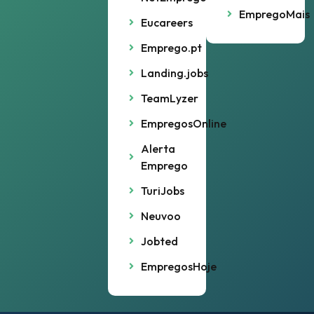
EmpregoMais
Eucareers
Emprego.pt
Landing.jobs
TeamLyzer
EmpregosOnline
Alerta
Emprego
TuriJobs
Neuvoo
Jobted
EmpregosHoje