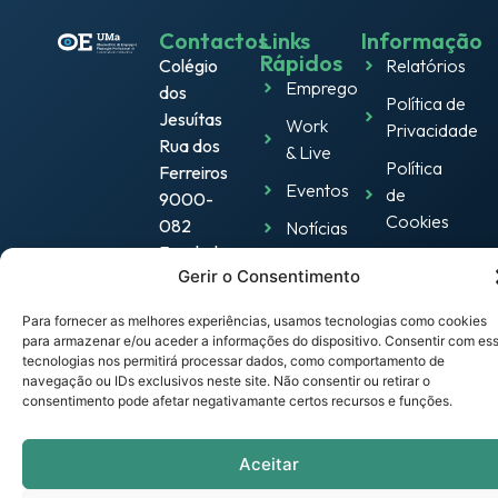
Contactos
Links
Informação
Rápidos
Colégio
Relatórios
Emprego
dos
Política de
Jesuítas
Work
Privacidade
Rua dos
& Live
Política
Ferreiros
Eventos
de
9000-
Cookies
082
Notícias
Funchal –
Termos e
Empresas
Gerir o Consentimento
Portugal
Condições
observatorio.emprego@mail.uma.pt
Links
Portal
Para fornecer as melhores experiências, usamos tecnologias como cookies
Úteis
para armazenar e/ou aceder a informações do dispositivo. Consentir com es
UMa
tecnologias nos permitirá processar dados, como comportamento de
navegação ou IDs exclusivos neste site. Não consentir ou retirar o
Contactos
consentimento pode afetar negativamante certos recursos e funções.
© Copyright 2026 - Observatório de Emprego e
Formação Profissional da Universidade da Madeira -
Todos os direitos reservados.
Aceitar