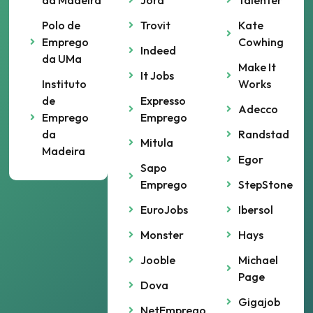
da Madeira
Jora
Talenter
Polo de
Trovit
Kate
Emprego
Cowhing
Indeed
da UMa
Make It
It Jobs
Instituto
Works
de
Expresso
Adecco
Emprego
Emprego
da
Randstad
Mitula
Madeira
Egor
Sapo
Emprego
StepStone
EuroJobs
Ibersol
Monster
Hays
Jooble
Michael
Page
Dova
Gigajob
NetEmpregos