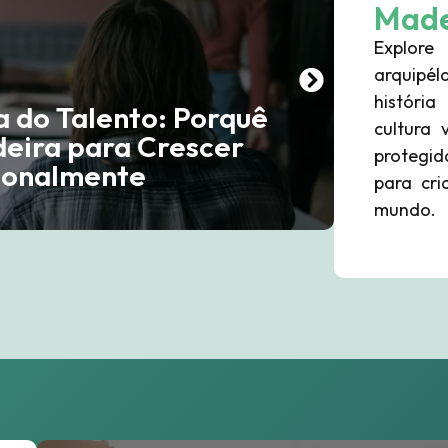
Made
Explor
arquip
históri
a do Talento: Porquê
cultura 
deira para Crescer
protegid
sionalmente
para cri
mundo.