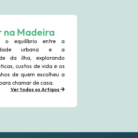
r na Madeira
e o equilíbrio entre a
nidade urbana e a
ade da ilha, explorando
ticas, custos de vida e os
nhos de quem escolheu a
ara além do postal: O que realm
para chamar de casa.
significa chamar casa à Madeir
Ver todos os Artigos