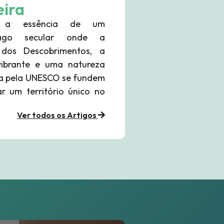
ira
e a essência de um
élago secular onde a
a dos Descobrimentos, a
O Mercado de Trabalho na Madei
vibrante e uma natureza
Onde a Tradição se Cruza com 
a pela UNESCO se fundem
Inovação Digital
ar um território único no
Ver todos os Artigos