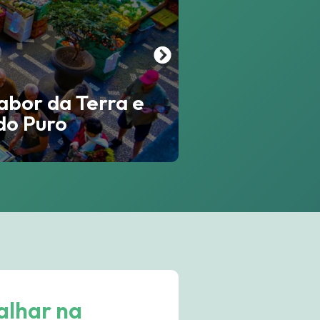
abor da Terra e
Madeir
do Puro
alhar na