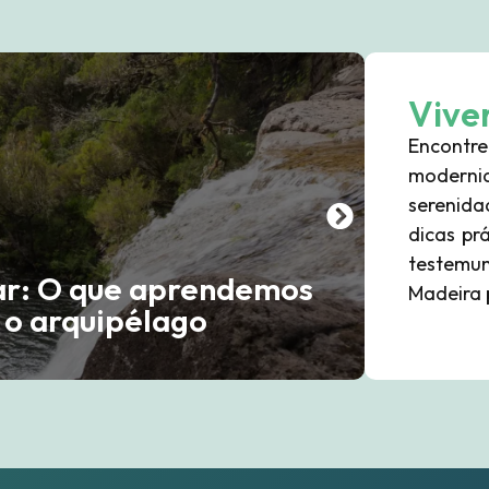
Vive
Encontr
moder
serenid
dicas prá
testemu
ar: O que aprendemos
P
Madeira 
 o arquipélago