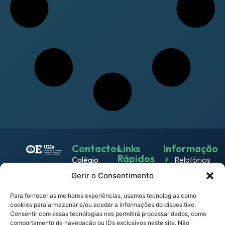
Contactos
Links
Informação
Rápidos
Colégio
Relatórios
Emprego
dos
Gerir o Consentimento
Política de
Jesuítas
Work
Privacidade
Rua dos
Para fornecer as melhores experiências, usamos tecnologias como
& Live
cookies para armazenar e/ou aceder a informações do dispositivo.
Política
Ferreiros
Consentir com essas tecnologias nos permitirá processar dados, como
Eventos
de
9000-
comportamento de navegação ou IDs exclusivos neste site. Não