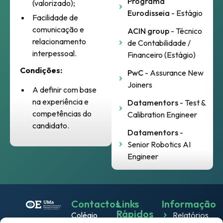
Programa
(valorizado);
Eurodisseia
- Estágio
Facilidade de
comunicação e
ACIN group
- Técnico
relacionamento
de Contabilidade /
interpessoal.
Financeiro (Estágio)
Condições:
PwC
- Assurance New
Joiners
A definir com base
na experiência e
Datamentors
- Test &
competências do
Calibration Engineer
candidato.
Datamentors
-
Senior Robotics AI
Engineer
Contactos
Links
Informação
Rápidos
Colégio
Relatórios