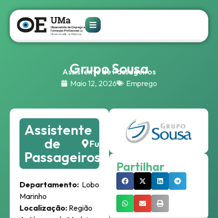
Grupo Sousa
Assistente de Passageiros
Maio 12, 2026
Emprego
Assistente
de
Funchal
Passageiros
Partilhar
Departamento:
Lobo
Marinho
Localização:
Região