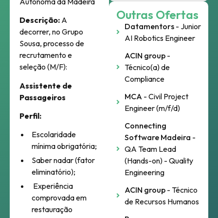
Autónoma da Madeira
Outras Ofertas
Descrição:
A
Datamentors
- Junior
decorrer, no Grupo
AI Robotics Engineer
Sousa, processo de
recrutamento e
ACIN group
-
seleção (M/F):
Técnico(a) de
Compliance
Assistente de
MCA
- Civil Project
Passageiros
Engineer (m/f/d)
Perfil:
Connecting
Escolaridade
Software Madeira
-
mínima obrigatória;
QA Team Lead
Saber nadar (fator
(Hands-on) - Quality
eliminatório);
Engineering
Experiência
ACIN group
- Técnico
comprovada em
de Recursos Humanos
restauração