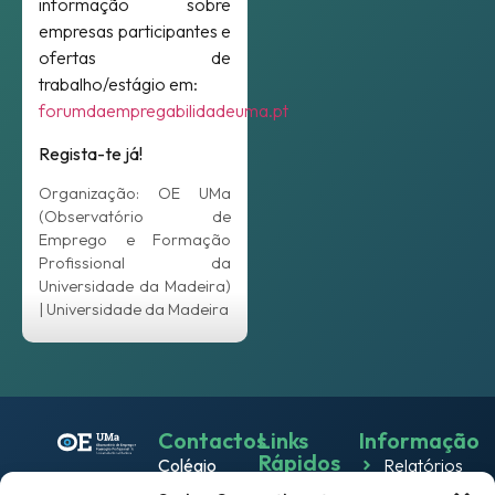
informação sobre
empresas participantes e
ofertas de
trabalho/estágio em:
forumdaempregabilidadeuma.pt
Regista-te já!
Organização: OE UMa
(Observatório de
Emprego e Formação
Profissional da
Universidade da Madeira)
| Universidade da Madeira
Contactos
Links
Informação
Rápidos
Colégio
Relatórios
Emprego
dos