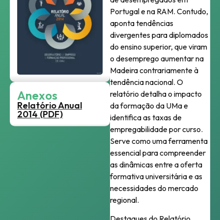
Portugal e na RAM
.
Contudo,
aponta tendências
divergentes para diplomados
do ensino superior, que viram
o desemprego aumentar na
Madeira contrariamente à
tendência nacional
.
O
Anexos
relatório detalha o impacto
Relatório Anual
da formação da UMa e
2014 (PDF)
identifica as taxas de
empregabilidade por curso
.
Serve como uma ferramenta
essencial para compreender
as dinâmicas entre a oferta
formativa universitária e as
necessidades do mercado
regional
.
Destaques do Relatório