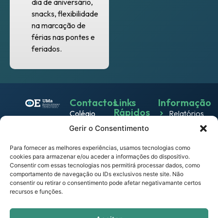
dia de aniversário,
snacks, flexibilidade
na marcação de
férias nas pontes e
feriados.
Contactos
Links
Informação
Rápidos
Colégio
Relatórios
Emprego
dos
Gerir o Consentimento
Política de
Jesuítas
Work
Privacidade
Rua dos
Para fornecer as melhores experiências, usamos tecnologias como
& Live
cookies para armazenar e/ou aceder a informações do dispositivo.
Política
Ferreiros
Consentir com essas tecnologias nos permitirá processar dados, como
Eventos
de
9000-
comportamento de navegação ou IDs exclusivos neste site. Não
Cookies
082
consentir ou retirar o consentimento pode afetar negativamante certos
Notícias
recursos e funções.
Funchal –
Termos e
Empresas
Portugal
Condições
observatorio.emprego@mail.uma.pt
Links