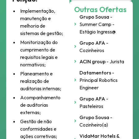
Outras Ofertas
Implementação,
Grupo Sousa
-
manutenção e
Summer Camp -
melhoria de
Estágio Ingress@
sistemas de gestão;
Monitorização do
Grupo AFA
-
cumprimento de
Cozinheiros
requisitos legais e
ACIN group
- Jurista
normativos;
Datamentors
-
Planeamento e
Principal Robotics
realização de
Engineer
auditorias internas;
Acompanhamento
Grupo AFA
-
de auditorias
Pasteleiros
externas;
Grupo Sousa
-
Gestão de não
Cozinheiro(a)
conformidades e
VidaMar Hotels &
ações corretivas;