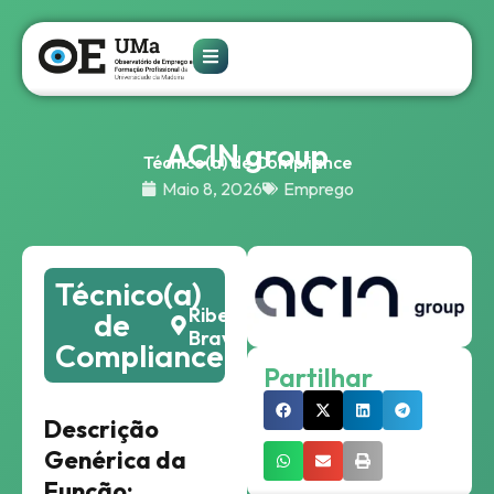
ACIN group
Técnico(a) de Compliance
Maio 8, 2026
Emprego
Técnico(a)
Ribeira
de
Brava
Compliance
Partilhar
Descrição
Genérica da
Função: