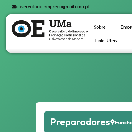
observatorio.emprego@mail.uma.pt
Sobre
Empr
Links Úteis
Preparadores
Funcha