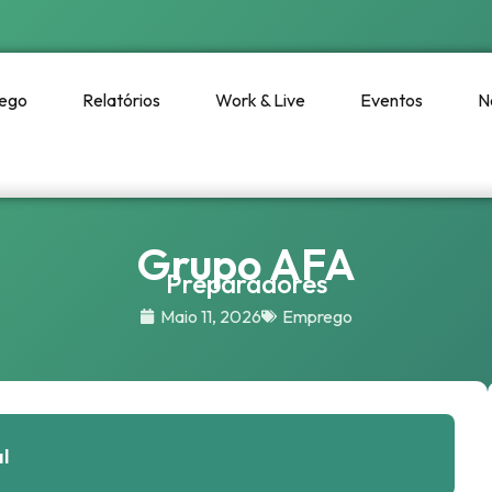
ego
Relatórios
Work & Live
Eventos
N
Grupo AFA
Preparadores
Maio 11, 2026
Emprego
l