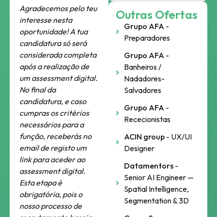
Agradecemos pelo teu
Outras Ofertas
interesse nesta
Grupo AFA
-
oportunidade! A tua
Preparadores
candidatura só será
considerada completa
Grupo AFA
-
após a realização de
Banheiros /
um assessment digital.
Nadadores-
No final da
Salvadores
candidatura, e caso
Grupo AFA
-
cumpras os critérios
Rececionistas
necessários para a
função, receberás no
ACIN group
- UX/UI
email de registo um
Designer
link para aceder ao
Datamentors
-
assessment digital.
Senior AI Engineer —
Esta etapa é
Spatial Intelligence,
obrigatória, pois o
Segmentation & 3D
nosso processo de