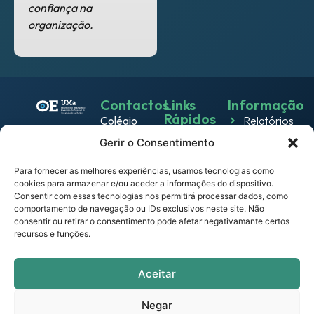
confiança na
organização.
Contactos
Links
Informação
Rápidos
Colégio
Relatórios
Emprego
dos
Gerir o Consentimento
Política de
Jesuítas
Work
Privacidade
Rua dos
Para fornecer as melhores experiências, usamos tecnologias como
& Live
Política
cookies para armazenar e/ou aceder a informações do dispositivo.
Ferreiros
Consentir com essas tecnologias nos permitirá processar dados, como
Eventos
de
9000-
comportamento de navegação ou IDs exclusivos neste site. Não
Cookies
082
Notícias
consentir ou retirar o consentimento pode afetar negativamante certos
recursos e funções.
Funchal –
Termos e
Empresas
Portugal
Condições
observatorio.emprego@mail.uma.pt
Links
Aceitar
Portal
Úteis
UMa
Negar