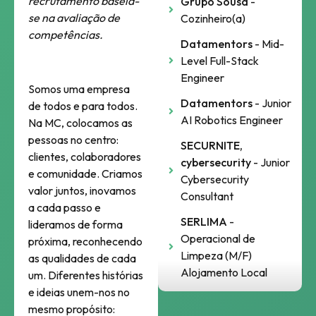
recrutamento baseia-
Grupo Sousa
-
se na avaliação de
Cozinheiro(a)
competências.
Datamentors
- Mid-
Level Full-Stack
Engineer
Somos uma empresa
Datamentors
- Junior
de todos e para todos.
AI Robotics Engineer
Na MC, colocamos as
pessoas no centro:
SECURNITE,
clientes, colaboradores
cybersecurity
- Junior
e comunidade. Criamos
Cybersecurity
valor juntos, inovamos
Consultant
a cada passo e
SERLIMA
-
lideramos de forma
Operacional de
próxima, reconhecendo
Limpeza (M/F)
as qualidades de cada
Alojamento Local
um. Diferentes histórias
e ideias unem-nos no
mesmo propósito: