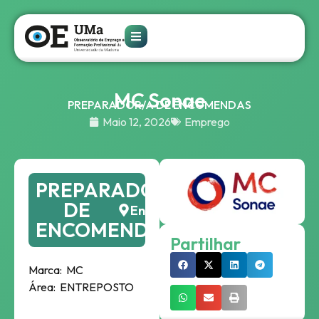
MC Sonae
PREPARADOR/A DE ENCOMENDAS
Maio 12, 2026
Emprego
PREPARADOR/A
DE
Entreposto
ENCOMENDAS
Partilhar
Marca:
MC
Área:
ENTREPOSTO