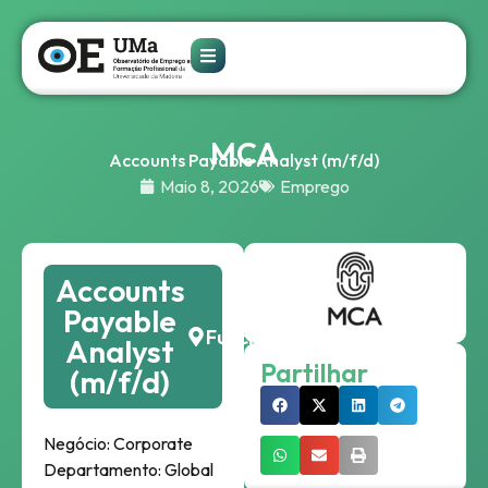
MCA
Accounts Payable Analyst (m/f/d)
Maio 8, 2026
Emprego
Accounts
Payable
Funchal
Analyst
Partilhar
(m/f/d)
Negócio:
Corporate
Departamento:
Global