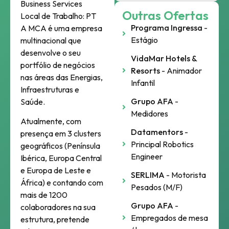
Business Services
Outras Ofertas
Local de Trabalho:
PT
Programa Ingressa
-
A MCA é uma empresa
Estágio
multinacional que
desenvolve o seu
VidaMar Hotels &
portfólio de negócios
Resorts
- Animador
nas áreas das Energias,
Infantil
Infraestruturas e
Grupo AFA
-
Saúde.
Medidores
Atualmente, com
Datamentors
-
presença em 3 clusters
Principal Robotics
geográficos (Península
Engineer
Ibérica, Europa Central
e Europa de Leste e
SERLIMA
- Motorista
África) e contando com
Pesados (M/F)
mais de 1200
Grupo AFA
-
colaboradores na sua
Empregados de mesa
estrutura, pretende