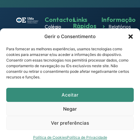
Contactos
Links
Informação
Rápidos
Colégio
Relatórios
Emprego
dos
Gerir o Consentimento
Política de
Jesuítas
Work
Privacidade
Rua dos
Para fornecer as melhores experiências, usamos tecnologias como
& Live
cookies para armazenar e/ou aceder a informações do dispositivo.
Política
Ferreiros
Consentir com essas tecnologias nos permitirá processar dados, como
Eventos
de
9000-
comportamento de navegação ou IDs exclusivos neste site. Não
Cookies
082
consentir ou retirar o consentimento pode afetar negativamante certos
Notícias
recursos e funções.
Funchal –
Termos e
Empresas
Portugal
Condições
observatorio.emprego@mail.uma.pt
Links
Aceitar
Portal
Úteis
UMa
Negar
Contactos
Ver preferências
© Copyright 2026 - Observatório de Emprego e
Formação Profissional da Universidade da Madeira -
Todos os direitos reservados.
Política de Cookies
Política de Privacidade