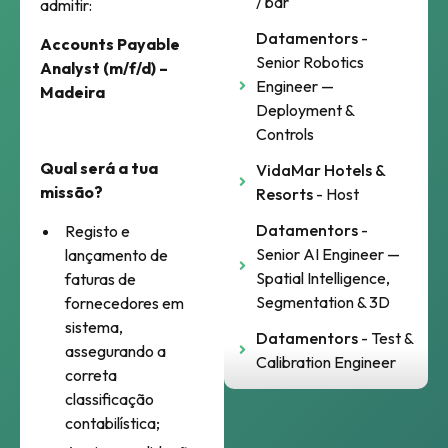
/ bar
admitir:
Datamentors
-
Accounts Payable
Senior Robotics
Analyst (m/f/d) –
Engineer —
Madeira
Deployment &
Controls
Qual será a tua
VidaMar Hotels &
missão?
Resorts
- Host
Datamentors
-
Registo e
Senior AI Engineer —
lançamento de
Spatial Intelligence,
faturas de
Segmentation & 3D
fornecedores em
sistema,
Datamentors
- Test &
assegurando a
Calibration Engineer
correta
classificação
contabilística;