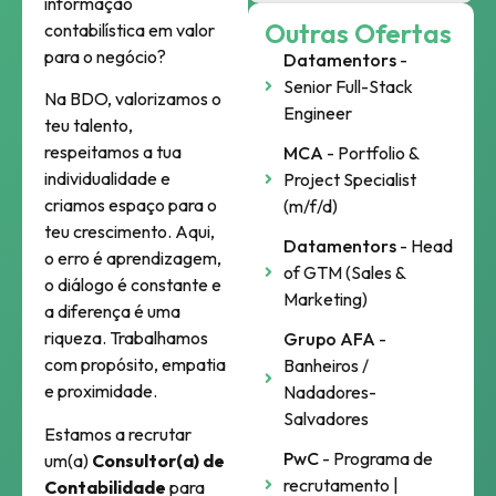
informação
Outras Ofertas
contabilística em valor
para o negócio?
Datamentors
-
Senior Full-Stack
Na BDO, valorizamos o
Engineer
teu talento,
respeitamos a tua
MCA
- Portfolio &
individualidade e
Project Specialist
criamos espaço para o
(m/f/d)
teu crescimento. Aqui,
Datamentors
- Head
o erro é aprendizagem,
of GTM (Sales &
o diálogo é constante e
Marketing)
a diferença é uma
riqueza. Trabalhamos
Grupo AFA
-
com propósito, empatia
Banheiros /
e proximidade.
Nadadores-
Salvadores
Estamos a recrutar
PwC
- Programa de
um(a)
Consultor(a) de
recrutamento |
Contabilidade
para