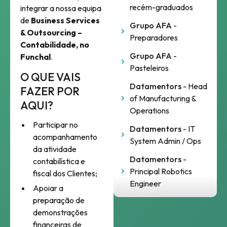
recém-graduados
integrar a nossa equipa
de
Business Services
Grupo AFA
-
& Outsourcing –
Preparadores
Contabilidade, no
Grupo AFA
-
Funchal
.
Pasteleiros
O QUE VAIS
Datamentors
- Head
FAZER POR
of Manufacturing &
AQUI?
Operations
Participar no
Datamentors
- IT
acompanhamento
System Admin / Ops
da atividade
Datamentors
-
contabilística e
Principal Robotics
fiscal dos Clientes;
Engineer
Apoiar a
preparação de
demonstrações
financeiras de