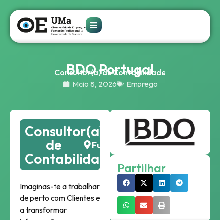
BDO Portugal
Consultor(a) de Contabilidade
Maio 8, 2026
Emprego
Consultor(a)
de
Funchal
Contabilidade
Partilhar
Imaginas-te a trabalhar
de perto com Clientes e
a transformar