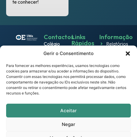
te conhecer!
Contactos
Links
Informação
Rápidos
Colégio
Relatórios
Emprego
dos
Gerir o Consentimento
Política de
Jesuítas
Work
Privacidade
Rua dos
Para fornecer as melhores experiências, usamos tecnologias como
& Live
cookies para armazenar e/ou aceder a informações do dispositivo.
Política
Ferreiros
Consentir com essas tecnologias nos permitirá processar dados, como
Eventos
de
9000-
comportamento de navegação ou IDs exclusivos neste site. Não
Cookies
082
consentir ou retirar o consentimento pode afetar negativamante certos
Notícias
recursos e funções.
Funchal –
Termos e
Empresas
Portugal
Condições
observatorio.emprego@mail.uma.pt
Links
Aceitar
Portal
Úteis
UMa
Negar
Contactos