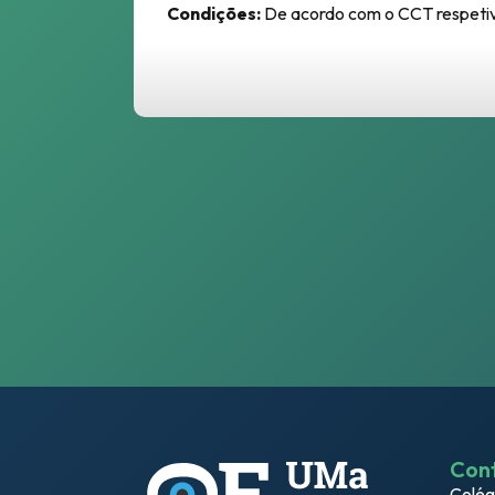
Condições:
De acordo com o CCT respetiv
Con
Colég