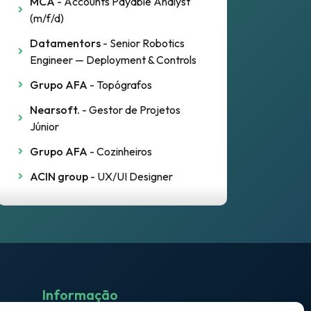
MCA
- Accounts Payable Analyst
(m/f/d)
Datamentors
- Senior Robotics
Engineer — Deployment & Controls
Grupo AFA
- Topógrafos
Nearsoft.
- Gestor de Projetos
Júnior
Grupo AFA
- Cozinheiros
ACIN group
- UX/UI Designer
Informação
Relatórios