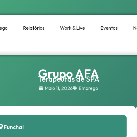
ego
Relatórios
Work & Live
Eventos
N
Grupo AFA
Terapeutas de SPA
Maio 11, 2026
Emprego
Funchal