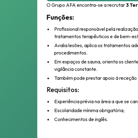
O Grupo AFA encontra-se a recrutar
3 Te
Funções:
Profissional responsável pela realizaç
tratamentos terapêuticos e de bem-est
Avalia lesões, aplica os tratamentos a
procedimentos.
Em espaços de sauna, orienta os clien
vigilância constante.
Também pode prestar apoio à receção 
Requisitos:
Experiência prévia na área a que se can
Escolaridade mínima obrigatória;
Conhecimentos de inglês.